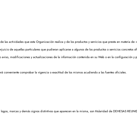
o de las actividades que esta Organización realiza y de los productos y servicios que presta en materia de
juicio de aquellas particulares que pudieran aplicarse a algunos de los productos o servicios concretos of
aviso, modificaciones y actualizaciones de la información contenida en su Web o en la configuración y p
á conveniente comprobar la vigencia o exactitud de los mismos acudiendo a las fuentes oficiales.
los logos, marcas y demás signos distintivos que aparecen en la misma, son titularidad de DEHESAS REUNI