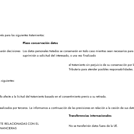
s para los siguientes tratamientos:
Plazo conservación datos
rán decisiones
Los datos personales tratados se conservarán en todo caso mientras sean necesarios para l
suprimirán a solicitud del interesado, o una vez finalizado
el tratamiento sin perjuicio de su conservación por 
Tributaria para atender posibles responsabilidades.
 siguientes:
 afecte a la licitud del tratamiento basado en el consentimiento previo a su retirada.
realizados por terceros. Le informamos a continuación de las previsiones en relación a la cesión de sus dat
Transferencias internacionales
MENTE RELACIONADAS CON EL
No se transferirán datos fuera de la UE.
INANCIERAS