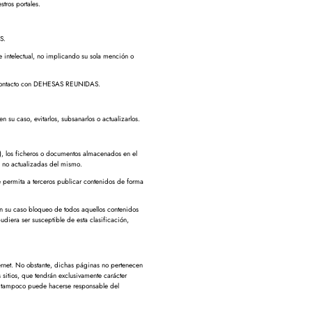
tros portales.
S.
 intelectual, no implicando su sola mención o
en contacto con DEHESAS REUNIDAS.
u caso, evitarlos, subsanarlos o actualizarlos.
, los ficheros o documentos almacenados en el
s no actualizadas del mismo.
 permita a terceros publicar contenidos de forma
n su caso bloqueo de todos aquellos contenidos
udiera ser susceptible de esta clasificación,
ternet. No obstante, dichas páginas no pertenecen
tios, que tendrán exclusivamente carácter
S tampoco puede hacerse responsable del