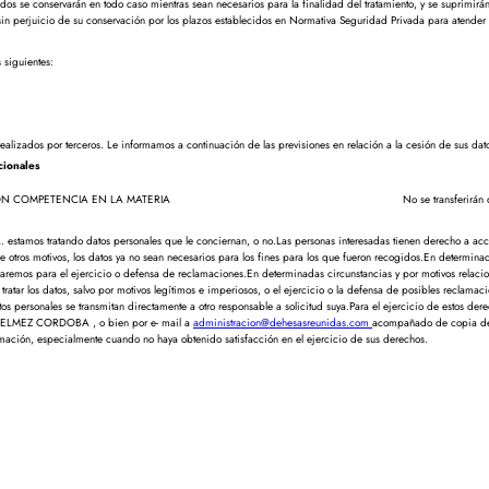
ados se conservarán en todo caso mientras sean necesarios para la finalidad del tratamiento, y se suprimirán
o sin perjuicio de su conservación por los plazos establecidos en Normativa Seguridad Privada para atender
 siguientes:
realizados por terceros. Le informamos a continuación de las previsiones en relación a la cesión de sus dat
cionales
A CON COMPETENCIA EN LA MATERIA
No se transferirán 
stamos tratando datos personales que le conciernan, o no.Las personas interesadas tienen derecho a acc
ntre otros motivos, los datos ya no sean necesarios para los fines para los que fueron recogidos.En determina
rvaremos para el ejercicio o defensa de reclamaciones.En determinadas circunstancias y por motivos relacion
atar los datos, salvo por motivos legítimos e imperiosos, o el ejercicio o la defensa de posibles reclam
os personales se transmitan directamente a otro responsable a solicitud suya.Para el ejercicio de estos de
BELMEZ CORDOBA , o bien por e- mail a
administracion@dehesasreunidas.com
acompañado de copia de
mación, especialmente cuando no haya obtenido satisfacción en el ejercicio de sus derechos.