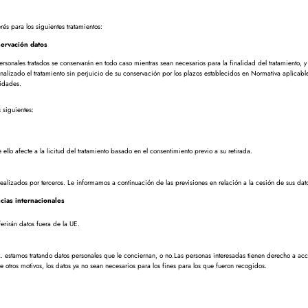
s para los siguientes tratamientos:
servación datos
ersonales tratados se conservarán en todo caso mientras sean necesarios para la finalidad del tratamiento, y 
inalizado el tratamiento sin perjuicio de su conservación por los plazos establecidos en Normativa aplicabl
idades.
 siguientes:
llo afecte a la licitud del tratamiento basado en el consentimiento previo a su retirada.
realizados por terceros. Le informamos a continuación de las previsiones en relación a la cesión de sus dat
cias internacionales
ferirán datos fuera de la UE.
stamos tratando datos personales que le conciernan, o no.Las personas interesadas tienen derecho a acc
tre otros motivos, los datos ya no sean necesarios para los fines para los que fueron recogidos.