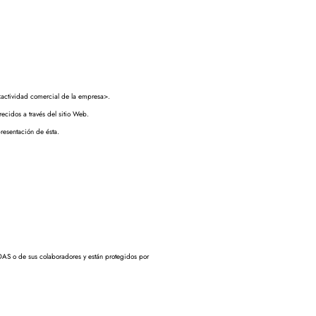
 <actividad comercial de la empresa>.
recidos a través del sitio Web.
resentación de ésta.
DAS o de sus colaboradores y están protegidos por