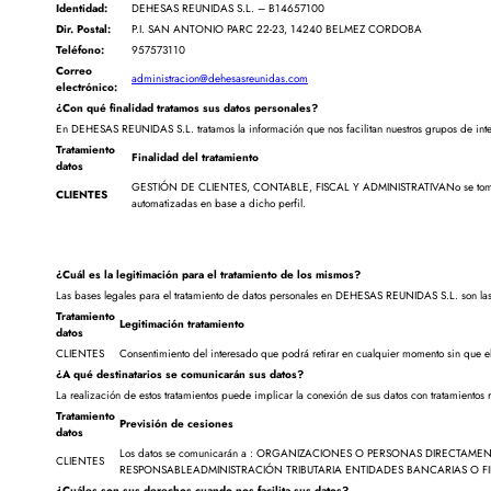
Identidad:
DEHESAS REUNIDAS S.L. – B14657100
Dir. Postal:
P.I. SAN ANTONIO PARC 22-23, 14240 BELMEZ CORDOBA
Teléfono:
957573110
Correo
administracion@dehesasreunidas.com
electrónico:
¿Con qué finalidad tratamos sus datos personales?
En DEHESAS REUNIDAS S.L. tratamos la información que nos facilitan nuestros grupos de interé
Tratamiento
Finalidad del tratamiento
datos
GESTIÓN DE CLIENTES, CONTABLE, FISCAL Y ADMINISTRATIVANo se toma
CLIENTES
automatizadas en base a dicho perfil.
¿Cuál es la legitimación para el tratamiento de los mismos?
Las bases legales para el tratamiento de datos personales en DEHESAS REUNIDAS S.L. son las
Tratamiento
Legitimación tratamiento
datos
CLIENTES
Consentimiento del interesado que podrá retirar en cualquier momento sin que ello
¿A qué destinatarios se comunicarán sus datos?
La realización de estos tratamientos puede implicar la conexión de sus datos con tratamientos 
Tratamiento
Previsión de cesiones
datos
Los datos se comunicarán a : ORGANIZACIONES O PERSONAS DIRECTA
CLIENTES
RESPONSABLEADMINISTRACIÓN TRIBUTARIA ENTIDADES BANCARIAS O F
¿Cuáles son sus derechos cuando nos facilita sus datos?