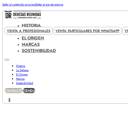
Saltar al contenido principal
Saltar al pie de página
HISTORIA
VENTA A PROFESIONALES
VENTA PARTICULARES POR WHATSAPP
V
LA DEHESA
EL ORIGEN
MARCAS
SOSTENIBILIDAD
Historia
La Dehesa
El Origen
Marcas
Sostenibilidad
CONTACTO
TIENDA
0