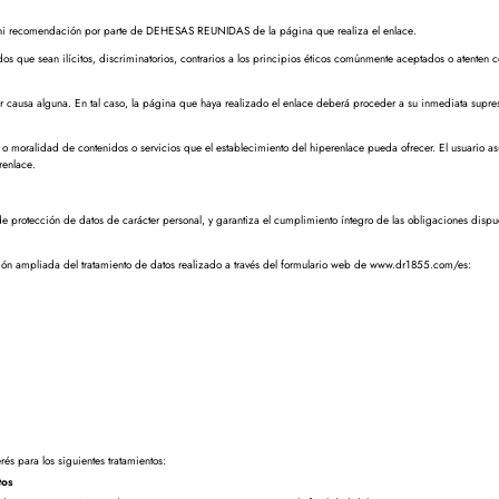
nio ni recomendación por parte de DEHESAS REUNIDAS de la página que realiza el enlace.
s que sean ilícitos, discriminatorios, contrarios a los principios éticos comúnmente aceptados o atenten 
ausa alguna. En tal caso, la página que haya realizado el enlace deberá proceder a su inmediata supresi
 o moralidad de contenidos o servicios que el establecimiento del hiperenlace pueda ofrecer. El usuario a
renlace.
otección de datos de carácter personal, y garantiza el cumplimiento íntegro de las obligaciones dispu
ión ampliada del tratamiento de datos realizado a través del formulario web de www.dr1855.com/es:
s para los siguientes tratamientos:
tos