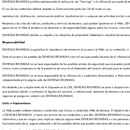
DEHESAS REUNIDAS prohíbe expresamente la realización de “framings” o la utilización por parte de terc
El uso de los contenidos deberá respetar su licenciamiento particular. De tal modo su uso,
reproducción, distribución, comunicación pública, transformación o cualquier otra actividad similar 
Respecto a las citas de noticias, productos y servicios de terceros, que puedan aparecer en la Web, DE
aparición en la Web la existencia de derechos ni de responsabilidad alguna sobre los mismos, como t
DEHESAS REUNIDAS declara su respeto a los derechos de propiedad intelectual e industrial de terceros
Responsabilidad
DEHESAS REUNIDAS no garantiza la inexistencia de errores en el acceso a la Web, en su contenido, ni q
Tanto el acceso a los portales de DEHESAS REUNIDAS como el uso que pueda hacerse de la información c
DEHESAS REUNIDAS no se hace responsable de los posibles errores de seguridad que se puedan producir
mismo, como consecuencia de la presencia de virus en el ordenador del Usuario utilizado para la conex
DEHESAS REUNIDAS no se hace responsable de la información y contenidos almacenados, a título enunciati
independiente en la página web de DEHESAS REUNIDAS.
No obstante y en cumplimiento de lo dispuesto en la LSSI, DEHESAS REUNIDAS se pone a disposición de t
que pudieran afectar o contravenir la legislación nacional, o internacional, derechos de terceros o la mo
rogamos se ponga en contacto con DEHESAS REUNIDAS.
Links o hiperenlaces
La Web puede contener enlaces a contenidos que dirijan a contenidos Web de terceros. El objetivo de dic
a DEHESAS REUNIDAS, ni hace una revisión de sus contenidos y, por ello, DEHESAS REUNIDAS no asume n
informativo y que en ningún caso implican relación alguna entre DEHESAS REUNIDAS y a las personas o 
funcionamiento de la página enlazada o de los posibles daños que puedan derivarse del acceso o uso 