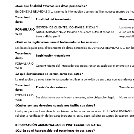
¿Con qué finalidad tratamos sus datos personales?
En DEHESAS REUNIDAS S.L. tratamos la información que nos facilitan nuestros grupos de interé
Tratamiento
Finalidad del tratamiento
Plazo con
datos
GESTIÓN DE CLIENTES, CONTABLE, FISCAL Y
Los datos p
FORMULARIO
ADMINISTRATIVANo se tomarán decisiones automatizadas en
o una vez f
WEB
base a dicho perfil.
responsabil
¿Cuál es la legitimación para el tratamiento de los mismos?
Las bases legales para el tratamiento de datos personales en DEHESAS REUNIDAS S.L. son las
Tratamiento
Legitimación tratamiento
datos
FORMULARIO
Consentimiento del interesado que podrá retirar en cualquier momento sin que e
WEB
¿A qué destinatarios se comunicarán sus datos?
La realización de estos tratamientos puede implicar la conexión de sus datos con tratamientos 
Tratamiento
Previsión de cesiones
Transferen
datos
FORMULARIO
Sus datos no se comunicarán a terceros, salvo obligación legal.
No se trans
WEB
¿Cuáles son sus derechos cuando nos facilita sus datos?
Cualquier persona tiene derecho a obtener confirmación sobre si en DEHESAS REUNIDAS S.L. e
solicitar la rectificación de los datos inexactos o, en su caso, solicitar su supresión cuando, en
INFORMACIÓN ADICIONAL SOBRE PROTECCIÓN DE DATOS
¿Quién es el Responsable del tratamiento de sus datos?