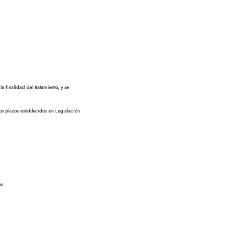
a finalidad del tratamiento, y se
los plazos establecidos en Legislación
os.