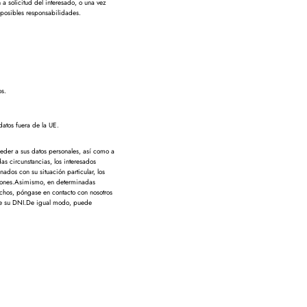
 a solicitud del interesado, o una vez
 posibles responsabilidades.
os.
datos fuera de la UE.
eder a sus datos personales, así como a
das circunstancias, los interesados
ados con su situación particular, los
aciones.Asimismo, en determinadas
rechos, póngase en contacto con nosotros
 su DNI.De igual modo, puede