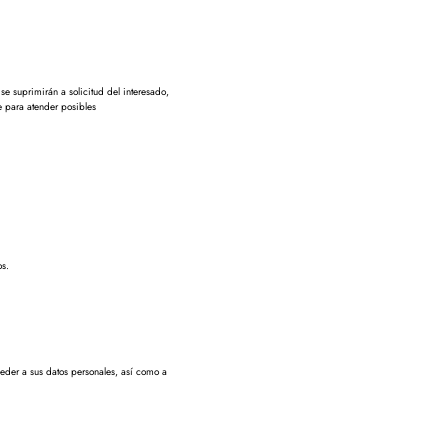
se suprimirán a solicitud del interesado,
e para atender posibles
os.
eder a sus datos personales, así como a