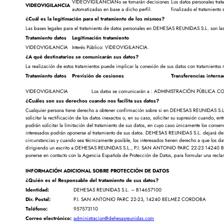
VIDEOVIGILANCIANo se tomarán decisiones
Los datos personales trat
VIDEOVIGILANCIA
automatizadas en base a dicho perfil.
finalizado el tratamient
¿Cuál es la legitimación para el tratamiento de los mismos?
Las bases legales para el tratamiento de datos personales en DEHESAS REUNIDAS S.L. son las
Tratamiento datos
Legitimación tratamiento
VIDEOVIGILANCIA
Interés Público: VIDEOVIGILANCIA.
¿A qué destinatarios se comunicarán sus datos?
La realización de estos tratamientos puede implicar la conexión de sus datos con tratamientos 
Tratamiento datos
Previsión de cesiones
Transferencias interna
VIDEOVIGILANCIA
Los datos se comunicarán a : ADMINISTRACIÓN PÚBLIC
¿Cuáles son sus derechos cuando nos facilita sus datos?
Cualquier persona tiene derecho a obtener confirmación sobre si en DEHESAS REUNIDAS S.L. e
solicitar la rectificación de los datos inexactos o, en su caso, solicitar su supresión cuando, e
podrán solicitar la limitación del tratamiento de sus datos, en cuyo caso únicamente los conse
interesados podrán oponerse al tratamiento de sus datos. DEHESAS REUNIDAS S.L. dejará de tr
circunstancias y cuando sea técnicamente posible, los interesados tienen derecho a que los dat
dirigiendo un escrito a:DEHESAS REUNIDAS S.L., P.I. SAN ANTONIO PARC 22-23 14240 
ponerse en contacto con la Agencia Española de Protección de Datos, para formular una recla
INFORMACIÓN ADICIONAL SOBRE PROTECCIÓN DE DATOS
¿Quién es el Responsable del tratamiento de sus datos?
Identidad:
DEHESAS REUNIDAS S.L. – B14657100
Dir. Postal:
P.I. SAN ANTONIO PARC 22-23, 14240 BELMEZ CORDOBA
Teléfono:
957573110
Correo electrónico:
administracion@dehesasreunidas.com