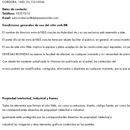
CORDOBA, 1683, 23, CO-15946.
Datos de contacto:
Teléfono:
957573110
E-mail:
administracion@dehesasreunidas.com
Condiciones generales de uso del sitio web DR
El nombre de dominio www.dr1855.com/es es titularidad de y su uso exclusivo está reservado a éste.
El portal oficial de www.dr1855.com/es tiene por objeto facilitar al público, en general, el conocimient
El uso de este sitio Web implica la expresa y plena aceptación de las condiciones aquí expuestas, sin per
DEHESAS REUNIDAS se reserva la facultad de efectuar, en cualquier momento y sin necesidad de previo 
Con objeto de mantener actualizada la información publicada en el portal, los contenidos del
mismo podrán ser modificados, corregidos, eliminados o añadidos en cualquier momento, por lo que ser
Propiedad intelectual, industrial y frames
Todos los elementos que forman el sitio Web, así como su estructura, diseño, código fuente, así como 
los correspondientes derechos de propiedad intelectual e industrial.
Igualmente están protegidos por los correspondientes derechos de propiedad intelectual e
industrial las imágenes y otros elementos gráficos contenidos en los portales.