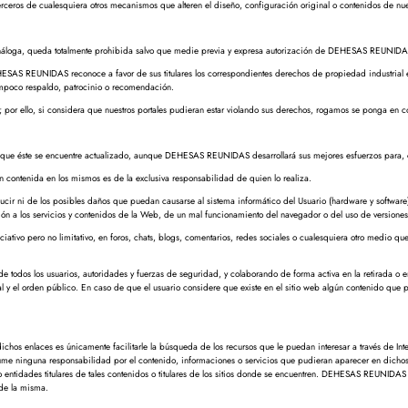
eros de cualesquiera otros mecanismos que alteren el diseño, configuración original o contenidos de nues
o análoga, queda totalmente prohibida salvo que medie previa y expresa autorización de DEHESAS REUNIDA
HESAS REUNIDAS reconoce a favor de sus titulares los correspondientes derechos de propiedad industrial e
ampoco respaldo, patrocinio o recomendación.
; por ello, si considera que nuestros portales pudieran estar violando sus derechos, rogamos se ponga 
ue éste se encuentre actualizado, aunque DEHESAS REUNIDAS desarrollará sus mejores esfuerzos para, en s
ontenida en los mismos es de la exclusiva responsabilidad de quien lo realiza.
 ni de los posibles daños que puedan causarse al sistema informático del Usuario (hardware y software)
ión a los servicios y contenidos de la Web, de un mal funcionamiento del navegador o del uso de versione
vo pero no limitativo, en foros, chats, blogs, comentarios, redes sociales o cualesquiera otro medio que
odos los usuarios, autoridades y fuerzas de seguridad, y colaborando de forma activa en la retirada o e
ral y el orden público. En caso de que el usuario considere que existe en el sitio web algún contenido que p
hos enlaces es únicamente facilitarle la búsqueda de los recursos que le puedan interesar a través de In
inguna responsabilidad por el contenido, informaciones o servicios que pudieran aparecer en dichos si
entidades titulares de tales contenidos o titulares de los sitios donde se encuentren. DEHESAS REUNIDA
de la misma.