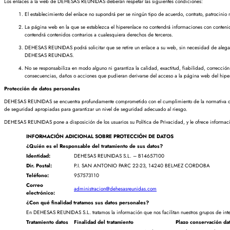
Los enlaces a la web de DEHESAS REUNIDAS deberán respetar las siguientes condiciones:
El establecimiento del enlace no supondrá per se ningún tipo de acuerdo, contrato, patroci
La página web en la que se establezca el hiperenlace no contendrá informaciones con contenido
contendrá contenidos contrarios a cualesquiera derechos de terceros.
DEHESAS REUNIDAS podrá solicitar que se retire un enlace a su web, sin necesidad de alegar c
DEHESAS REUNIDAS.
No se responsabiliza en modo alguno ni garantiza la calidad, exactitud, fiabilidad, corrección
consecuencias, daños o acciones que pudieran derivarse del acceso a la página web del hipe
Protección de datos personales
DEHESAS REUNIDAS se encuentra profundamente comprometido con el cumplimiento de la normativa de pr
de seguridad apropiadas para garantizar un nivel de seguridad adecuado al riesgo.
DEHESAS REUNIDAS pone a disposición de los usuarios su Política de Privacidad, y le ofrece informac
INFORMACIÓN ADICIONAL SOBRE PROTECCIÓN DE DATOS
¿Quién es el Responsable del tratamiento de sus datos?
Identidad:
DEHESAS REUNIDAS S.L. – B14657100
Dir. Postal:
P.I. SAN ANTONIO PARC 22-23, 14240 BELMEZ CORDOBA
Teléfono:
957573110
Correo
administracion@dehesasreunidas.com
electrónico:
¿Con qué finalidad tratamos sus datos personales?
En DEHESAS REUNIDAS S.L. tratamos la información que nos facilitan nuestros grupos de interé
Tratamiento datos
Finalidad del tratamiento
Plazo conservación da