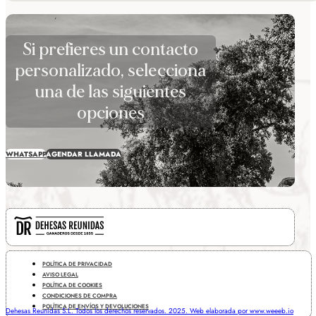
Si prefieres un contacto
personalizado, selecciona
una de las siguientes
opciones
WHATSAPP
AGENDAR LLAMADA
POLÍTICA DE PRIVACIDAD
AVISO LEGAL
POLÍTICA DE COOKIES
CONDICIONES DE COMPRA
POLÍTICA DE ENVÍOS Y DEVOLUCIONES
Dehesas Reunidas S.L. Todos los derechos reservados. 2025. Web elaborada por www.weeeb.io