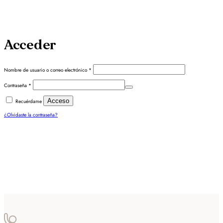
Acceder
Obligatorio
Nombre de usuario o correo electrónico
*
Obligatorio
Contraseña
*
Acceso
Recuérdame
¿Olvidaste la contraseña?