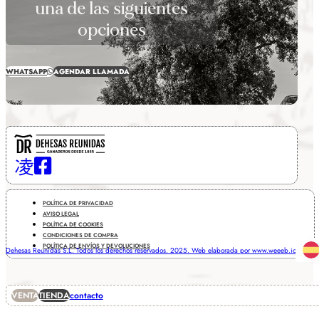
una de las siguientes
opciones
WHATSAPP
AGENDAR LLAMADA
POLÍTICA DE PRIVACIDAD
AVISO LEGAL
POLÍTICA DE COOKIES
CONDICIONES DE COMPRA
POLÍTICA DE ENVÍOS Y DEVOLUCIONES
Dehesas Reunidas S.L. Todos los derechos reservados. 2025. Web elaborada por www.weeeb.io
VENTA
TIENDA
contacto