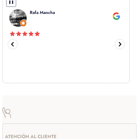
❚❚
Rafa Mancha
Excele
recom
ATENCIÓN AL CLIENTE