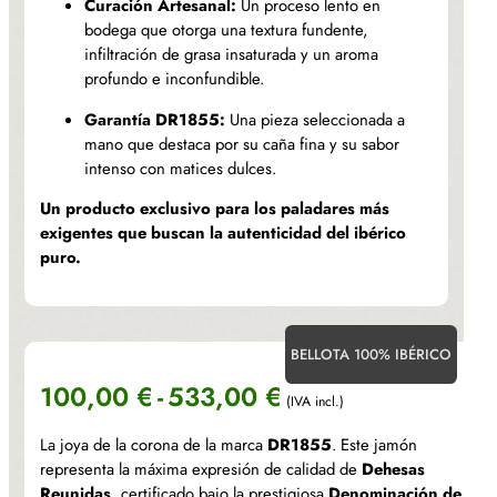
Curación Artesanal:
Un proceso lento en
bodega que otorga una textura fundente,
infiltración de grasa insaturada y un aroma
profundo e inconfundible.
Garantía DR1855:
Una pieza seleccionada a
mano que destaca por su caña fina y su sabor
intenso con matices dulces.
Un producto exclusivo para los paladares más
exigentes que buscan la autenticidad del ibérico
puro.
BELLOTA 100% IBÉRICO
Rango
100,00
€
-
533,00
€
(IVA incl.)
de
La joya de la corona de la marca
DR1855
. Este jamón
precios:
representa la máxima expresión de calidad de
Dehesas
Reunidas
, certificado bajo la prestigiosa
Denominación de