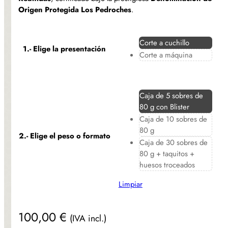
desde
Origen Protegida Los Pedroches
.
100,00 €
hasta
Corte a cuchillo
1.- Elige la presentación
533,00 €
Corte a máquina
Caja de 5 sobres de
80 g con Blister
Caja de 10 sobres de
80 g
2.- Elige el peso o formato
Caja de 30 sobres de
80 g + taquitos +
huesos troceados
Limpiar
100,00
€
(IVA incl.)