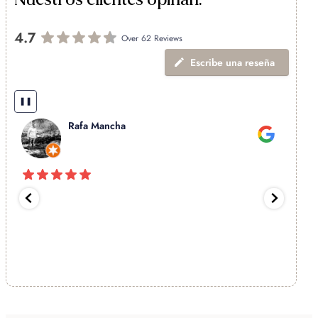
4.7
Over 62 Reviews
Escribe una reseña
❚❚
Rafa Mancha
Excele
recom