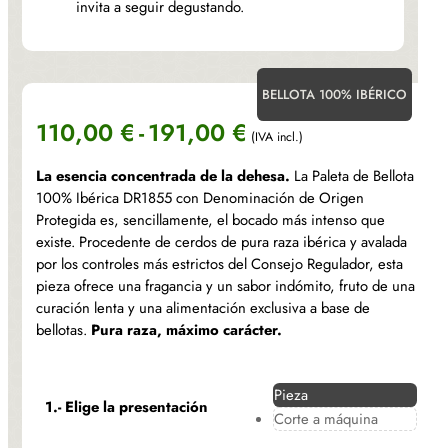
invita a seguir degustando.
BELLOTA 100% IBÉRICO
Rango
110,00
€
-
191,00
€
(IVA incl.)
de
La esencia concentrada de la dehesa.
La Paleta de Bellota
precios:
100% Ibérica DR1855 con Denominación de Origen
Protegida es, sencillamente, el bocado más intenso que
desde
existe. Procedente de cerdos de pura raza ibérica y avalada
110,00 €
por los controles más estrictos del Consejo Regulador, esta
pieza ofrece una fragancia y un sabor indómito, fruto de una
hasta
curación lenta y una alimentación exclusiva a base de
bellotas.
Pura raza, máximo carácter.
191,00 €
Pieza
1.- Elige la presentación
Corte a máquina