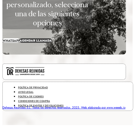
personalizado, selecciona
una de las siguientes
opciones
WHATSAPP
AGENDAR LLAMADA
POLÍTICA DE PRIVACIDAD
AVISO LEGAL
POLÍTICA DE COOKIES
CONDICIONES DE COMPRA
POLÍTICA DE ENVÍOS Y DEVOLUCIONES
Dehesas Reunidas S.L. Todos los derechos reservados. 2025. Web elaborada por www.weeeb.io