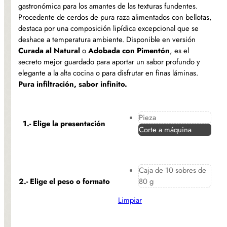
precios:
gastronómica para los amantes de las texturas fundentes.
Procedente de cerdos de pura raza alimentados con bellotas,
desde
destaca por una composición lipídica excepcional que se
5,00 €
deshace a temperatura ambiente. Disponible en versión
Curada al Natural
o
Adobada con Pimentón
, es el
hasta
secreto mejor guardado para aportar un sabor profundo y
elegante a la alta cocina o para disfrutar en finas láminas.
38,00 €
Pura infiltración, sabor infinito.
Pieza
1.- Elige la presentación
Corte a máquina
Caja de 10 sobres de
80 g
2.- Elige el peso o formato
Limpiar