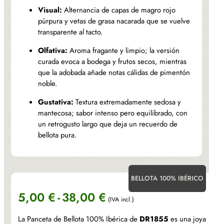
Visual:
Alternancia de capas de magro rojo
púrpura y vetas de grasa nacarada que se vuelve
transparente al tacto.
Olfativa:
Aroma fragante y limpio; la versión
curada evoca a bodega y frutos secos, mientras
que la adobada añade notas cálidas de pimentón
noble.
Gustativa:
Textura extremadamente sedosa y
mantecosa; sabor intenso pero equilibrado, con
un retrogusto largo que deja un recuerdo de
bellota pura.
BELLOTA 100% IBÉRICO
Rango
5,00
€
-
38,00
€
(IVA incl.)
de
La Panceta de Bellota 100% Ibérica de
DR1855
es una joya