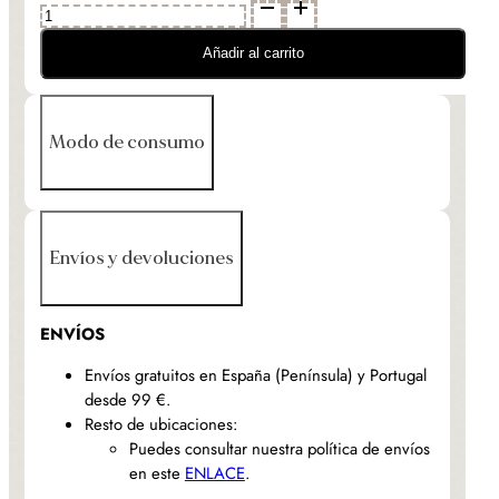
Panceta
de
Bellota
Añadir al carrito
100%
Ibérica
-
Modo de consumo
Curada
o
Adobada
-
DR1855
Envíos y devoluciones
cantidad
ENVÍOS
Envíos gratuitos en España (Península) y Portugal
desde 99 €.
Resto de ubicaciones:
Puedes consultar nuestra política de envíos
en este
ENLACE
.