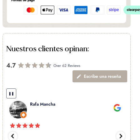
Formas de pago
Nuestros clientes opinan:
4.7
Over 62 Reviews
Escribe una reseña
❚❚
Rafa Mancha
Excele